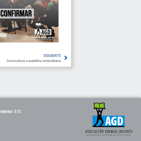
SIGUIENTE
Convocatoria a asamblea extraordinaria
Interno:
315