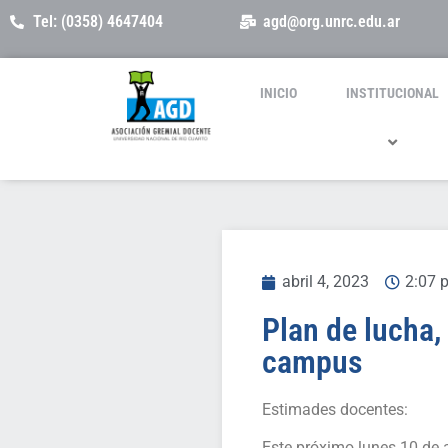
Tel: (0358) 4647404
agd@org.unrc.edu.ar
INICIO
INSTITUCIONAL
abril 4, 2023
2:07 
Plan de lucha,
campus
Estimades docentes:
Este próximo lunes 10 de 