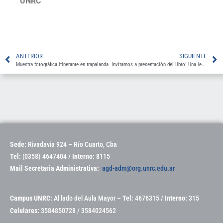
UNRC
ANTERIOR
SIGUIENTE
Muestra fotográfica itinerante en trapalanda
Invitamos a presentación del libro: Una lectura feminista de la deuda, en AGD centro
Sede:
Rivadavia 924 – Río Cuarto, Cba
Tel:
(0358) 4647404 /
Interno:
8115
Mail Secretaria Administrativa:
agd-adm@org.unrc.edu.ar
Campus UNRC:
Al lado del Aula Mayor –
Tel:
4676315 /
Interno:
315
Celulares:
3584850728 / 3584024562