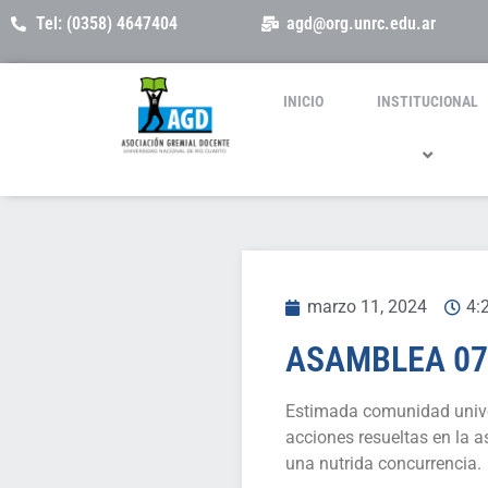
Tel: (0358) 4647404
agd@org.unrc.edu.ar
INICIO
INSTITUCIONAL
marzo 11, 2024
4:
ASAMBLEA 07
Estimada comunidad unive
acciones resueltas en la a
una nutrida concurrencia.