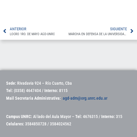
ANTERIOR
SIGUIENTE
LOCRO 1RO. DE MAYO AGD-UNRC
MARCHA EN DEFENSA DE LA UNIVERSIDAD PÚBLICA
Sede:
Rivadavia 924 – Río Cuarto, Cba
Tel:
(0358) 4647404 /
Interno:
8115
Mail Secretaria Administrativa:
agd-adm@org.unrc.edu.ar
Campus UNRC:
Al lado del Aula Mayor –
Tel:
4676315 /
Interno:
315
Celulares:
3584850728 / 3584024562