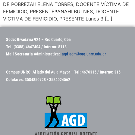
DE POBREZA‼️ ELENA TORRES, DOCENTE VÍCTIMA DE
FEMICIDIO, PRESENTE‼️ANAHI BULNES, DOCENTE
VÍCTIMA DE FEMICIDIO, PRESENTE Lunes 3 […]
Sede:
Rivadavia 924 – Río Cuarto, Cba
Tel:
(0358) 4647404 /
Interno:
8115
Mail Secretaria Administrativa:
agd-adm@org.unrc.edu.ar
Campus UNRC:
Al lado del Aula Mayor –
Tel:
4676315 /
Interno:
315
Celulares:
3584850728 / 3584024562