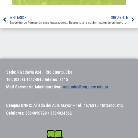
ANTERIOR
SIGUIENTE
Encuentro de Formación entre trabajadores y estudiantes
Respecto a la conformación de un nuevo sindicato docente en la UNRC
Sede:
Rivadavia 924 – Río Cuarto, Cba
Tel:
(0358) 4647404 /
Interno:
8115
Mail Secretaria Administrativa:
agd-adm@org.unrc.edu.ar
Campus UNRC:
Al lado del Aula Mayor –
Tel:
4676315 /
Interno:
315
Celulares:
3584850728 / 3584024562