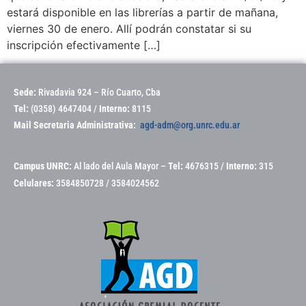
estará disponible en las librerías a partir de mañana,
viernes 30 de enero. Allí podrán constatar si su
inscripción efectivamente […]
Sede:
Rivadavia 924 – Río Cuarto, Cba
Tel:
(0358) 4647404 /
Interno:
8115
Mail Secretaria Administrativa:
agd-adm@org.unrc.edu.ar
Campus UNRC:
Al lado del Aula Mayor –
Tel:
4676315 /
Interno:
315
Celulares:
3584850728 / 3584024562