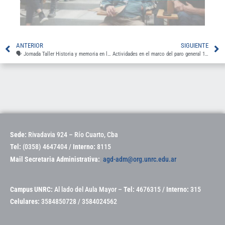
ANTERIOR
SIGUIENTE
🗣️ Jornada Taller Historia y memoria en la sindicalización docente universitaria
Actividades en el marco del paro general 10/04/25
Sede:
Rivadavia 924 – Río Cuarto, Cba
Tel:
(0358) 4647404 /
Interno:
8115
Mail Secretaria Administrativa:
agd-adm@org.unrc.edu.ar
Campus UNRC:
Al lado del Aula Mayor –
Tel:
4676315 /
Interno:
315
Celulares:
3584850728 / 3584024562