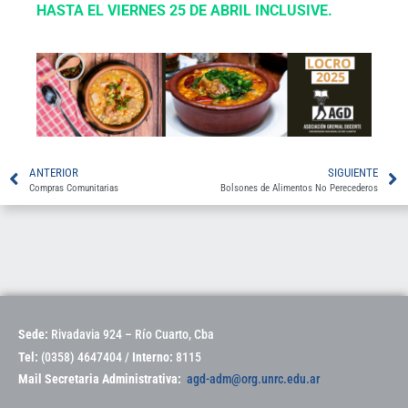
HASTA EL VIERNES 25 DE ABRIL INCLUSIVE.
ANTERIOR
SIGUIENTE
Compras Comunitarias
Bolsones de Alimentos No Perecederos
Sede:
Rivadavia 924 – Río Cuarto, Cba
Tel:
(0358) 4647404 /
Interno:
8115
Mail Secretaria Administrativa:
agd-adm@org.unrc.edu.ar