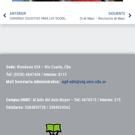
ANTERIOR
SIGUIENTE
CONVENIO COLECTIVO PARA LOS DOCENTES DE LAS INSTITUCIONES UNIVERSITARIAS NACIONALES UNRC
25 de Mayo – Revolución de Mayo
Sede:
Rivadavia 924 – Río Cuarto, Cba
Tel:
(0358) 4647404 /
Interno:
8115
Mail Secretaria Administrativa:
agd-adm@org.unrc.edu.ar
Campus UNRC:
Al lado del Aula Mayor –
Tel:
4676315 /
Interno:
315
Celulares:
3584850728 / 3584024562