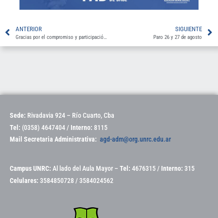
ANTERIOR
SIGUIENTE
Gracias por el compromiso y participación en el semaforazo 22/8
Paro 26 y 27 de agosto
Sede:
Rivadavia 924 – Río Cuarto, Cba
Tel:
(0358) 4647404 /
Interno:
8115
Mail Secretaria Administrativa:
agd-adm@org.unrc.edu.ar
Campus UNRC:
Al lado del Aula Mayor –
Tel:
4676315 /
Interno:
315
Celulares:
3584850728 / 3584024562