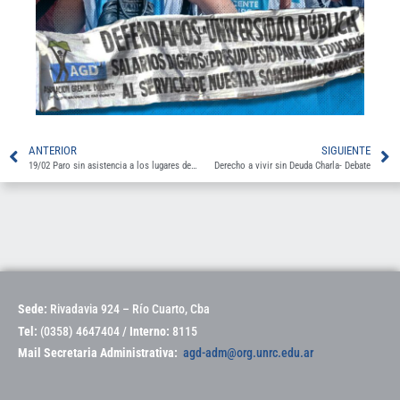
ANTERIOR
SIGUIENTE
19/02 Paro sin asistencia a los lugares de trabajo y Movilización.
Derecho a vivir sin Deuda Charla- Debate
Sede:
Rivadavia 924 – Río Cuarto, Cba
Tel:
(0358) 4647404 /
Interno:
8115
Mail Secretaria Administrativa:
agd-adm@org.unrc.edu.ar