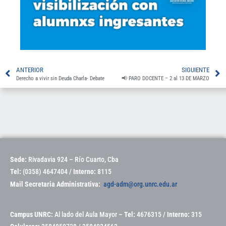
ANTERIOR
SIGUIENTE
Derecho a vivir sin Deuda Charla- Debate
📢 PARO DOCENTE – 2 al 13 DE MARZO
Sede:
Rivadavia 924 – Río Cuarto, Cba
Tel:
(0358) 4647404 /
Interno:
8115
Mail Secretaria Administrativa:
agd-adm@org.unrc.edu.ar
Campus UNRC:
Al lado del Aula Mayor –
Tel:
4676315 /
Interno:
315