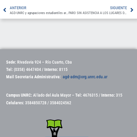
ANTERIOR
SIGUIENTE
AGD-UNRC y agrupaciones estudiantiles articulan acciones en defensa de la Universidad PÚBLICA
PARO SIN ASISTENCIA A LOS LUGARES DE TRABAJO DEL 02 AL 13/3
Sede:
Rivadavia 924 – Río Cuarto, Cba
Tel:
(0358) 4647404 /
Interno:
8115
Mail Secretaria Administrativa:
agd-adm@org.unrc.edu.ar
Campus UNRC:
Al lado del Aula Mayor –
Tel:
4676315 /
Interno:
315
Celulares:
3584850728 / 3584024562