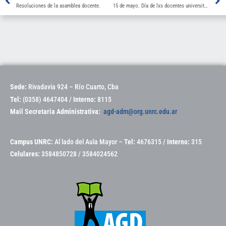
Resoluciones de la asamblea docente.
15 de mayo. Día de lxs docentes universitarixs
Sede:
Rivadavia 924 – Río Cuarto, Cba
Tel:
(0358) 4647404 /
Interno:
8115
Mail Secretaria Administrativa:
agd-adm@org.unrc.edu.ar
Campus UNRC:
Al lado del Aula Mayor –
Tel:
4676315 /
Interno:
315
Celulares:
3584850728 / 3584024562