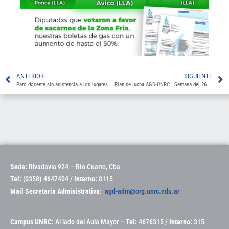
ANTERIOR
SIGUIENTE
Paro docente sin asistencia a los lugares de trabajo.
Plan de lucha AGD-UNRC | Semana del 26 de Mayo
Sede:
Rivadavia 924 – Río Cuarto, Cba
Tel:
(0358) 4647404 /
Interno:
8115
Mail Secretaria Administrativa:
agd-adm@org.unrc.edu.ar
Campus UNRC:
Al lado del Aula Mayor –
Tel:
4676315 /
Interno:
315