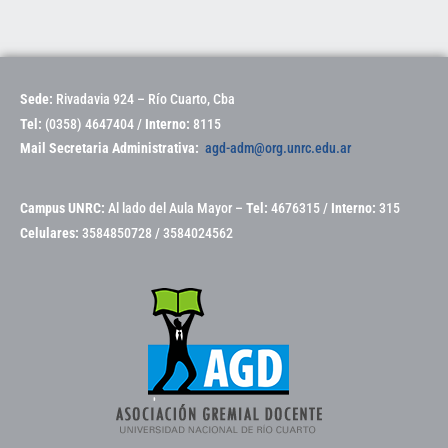
Sede:
Rivadavia 924 – Río Cuarto, Cba
Tel:
(0358) 4647404 /
Interno:
8115
Mail Secretaria Administrativa:
agd-adm@org.unrc.edu.ar
Campus UNRC:
Al lado del Aula Mayor –
Tel:
4676315 /
Interno:
315
Celulares:
3584850728 / 3584024562