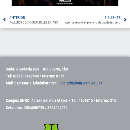
ANTERIOR
SIGUIENTE
TALLERES SOCIOCULTURALES EN AGD
Ayer se reunió el plenario de Jubilades de AGD
Sede:
Rivadavia 924 – Río Cuarto, Cba
Tel:
(0358) 4647404 /
Interno:
8115
Mail Secretaria Administrativa:
agd-adm@org.unrc.edu.ar
Campus UNRC:
Al lado del Aula Mayor –
Tel:
4676315 /
Interno:
315
Celulares:
3584850728 / 3584024562