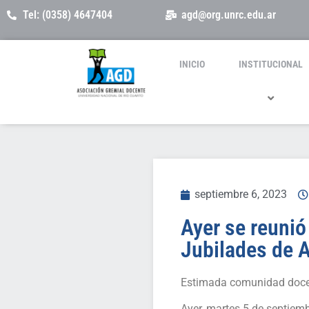
Tel: (0358) 4647404
agd@org.unrc.edu.ar
INICIO
INSTITUCIONAL
septiembre 6, 2023
Ayer se reunió
Jubilades de 
Estimada comunidad doc
Ayer, martes 5 de septiemb