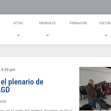
ACTAS
GREMIALES
FORMACIÓN
CULTUR
4:39 pm
 el plenario de
AGD
ente
re, en la sede del gremio docente, se llevó